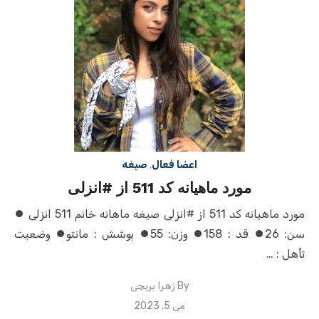
اعضا فعال
,
صیغه
مورد ماهیانه کد 511 از #انزلی
مورد ماهیانه کد 511 از #انزلی صیغه ماهانه خانم 511 انزلی ⏺
سن: 26⏺ قد : 158⏺ وزن: 55⏺ پوشش : مانتو⏺ وضعیت
تأهل : …
By
زهرا بریچی
Posted
می 5, 2023
on