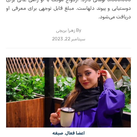
دوستیابی و پیوند دلهاست. مبلغ قابل توجهی برای معرفی او
دریافت می‌شود.
By
زهرا بریچی
Posted
سپتامبر 22, 2023
on
اعضا فعال
,
صیغه