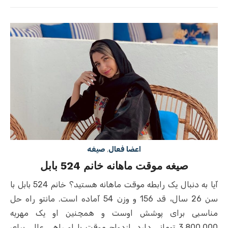
on
اعضا فعال
,
صیغه
صیغه موقت ماهانه خانم 524 بابل
آیا به دنبال یک رابطه موقت ماهانه هستید؟ خانم 524 بابل با
سن 26 سال، قد 156 و وزن 54 آماده است. مانتو راه حل
مناسبی برای پوشش اوست و همچنین او یک مهریه
3،800،000 تومانی دارد. ازدواج موقت با او راهی عالی برای