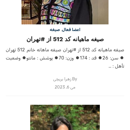
اعضا فعال
,
صیغه
صیغه ماهیانه کد 512 از #تهران
صیغه ماهیانه کد 512 از #تهران صیغه ماهانه خانم 512 تهران
⏺ سن: 26⏺ قد : 174⏺ وزن: 70⏺ پوشش : مانتو⏺ وضعیت
تأهل : …
By
زهرا بریچی
Posted
می 6, 2023
on