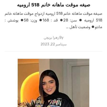
صیغه موقت ماهانه خانم 518 ارومیه
صیغه موقت ماهانه خانم 518 ارومیه ازدواج موقت ماهانه خانم
518 ارومیه ⏺ سن: 28⏺ قد : 168⏺ وزن: 58⏺ پوشش :
مانتو⏺ وضعیت تأهل …
By
زهرا بریچی
Posted
سپتامبر 22, 2023
on