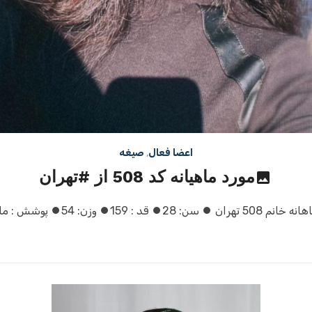
اعضا فعال
,
صیغه
مورد ماهیانه کد 508 از #تهران