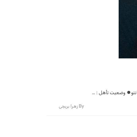
By
زهرا بریچی