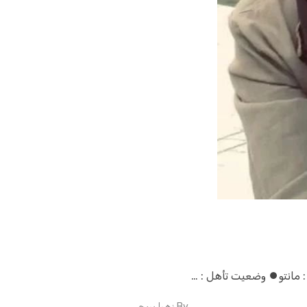
By
زهرا بریچی